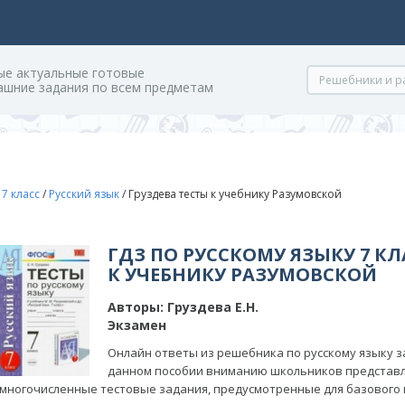
ые актуальные готовые
ашние задания по всем предметам
/
7 класс
/
Русский язык
/
Груздева тесты к учебнику Разумовской
ГДЗ ПО РУССКОМУ ЯЗЫКУ 7 КЛ
К УЧЕБНИКУ РАЗУМОВСКОЙ
Авторы:
Груздева Е.Н.
Экзамен
Онлайн ответы из решебника по русскому языку за 
данном пособии вниманию школьников представл
многочисленные тестовые задания, предусмотренные для базового