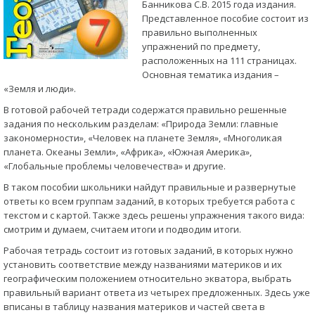
Банникова С.В. 2015 года издания.
Представленное пособие состоит из
правильно выполненных
упражнений по предмету,
расположенных на 111 страницах.
Основная тематика издания –
«Земля и люди».
В готовой рабочей тетради содержатся правильно решенные
задания по нескольким разделам: «Природа Земли: главные
закономерности», «Человек на планете Земля», «Многоликая
планета. Океаны Земли», «Африка», «Южная Америка»,
«Глобальные проблемы человечества» и другие.
В таком пособии школьники найдут правильные и развернутые
ответы ко всем группам заданий, в которых требуется работа с
текстом и с картой. Также здесь решены упражнения такого вида:
смотрим и думаем, считаем итоги и подводим итоги.
Рабочая тетрадь состоит из готовых заданий, в которых нужно
установить соответствие между названиями материков и их
географическим положением относительно экватора, выбрать
правильный вариант ответа из четырех предложенных. Здесь уже
вписаны в таблицу названия материков и частей света в