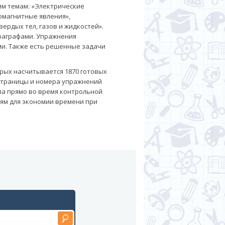
им темам: «Электрические
омагнитные явления»,
ердых тел, газов и жидкостей».
раграфами. Упражнения
и. Также есть решенные задачи
рых насчитывается 1870 готовых
 страницы и номера упражнений
ла прямо во время контрольной
лям для экономии времени при