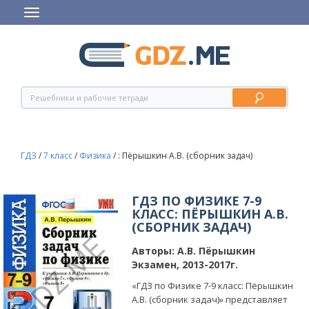
ГДЗ
/
7 класс
/
Физика
/
: Пёрышкин А.В. (сборник задач)
ГДЗ ПО ФИЗИКЕ 7-9
КЛАСС: ПЁРЫШКИН А.В.
(СБОРНИК ЗАДАЧ)
Авторы:
А.В. Пёрышкин
Экзамен, 2013-2017г.
«ГДЗ по Физике 7-9 класс: Пёрышкин
А.В. (сборник задач)» представляет