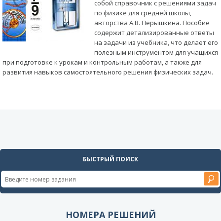
собой справочник с решениями задач
по физике для средней школы,
авторства А.В. Пёрышкина. Пособие
содержит детализированные ответы
на задачи из учебника, что делает его
полезным инструментом для учащихся
при подготовке к урокам и контрольным работам, а также для
развития навыков самостоятельного решения физических задач.
БЫСТРЫЙ ПОИСК
НОМЕРА РЕШЕНИЙ