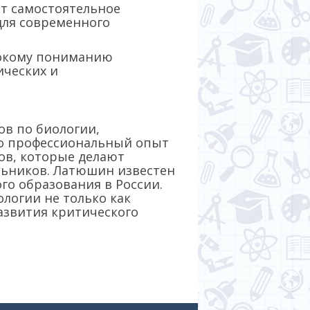
т самостоятельное
для современного
бокому пониманию
ических и
в по биологии,
го профессиональный опыт
ов, которые делают
ьников. Латюшин известен
го образования в России.
логии не только как
азвития критического