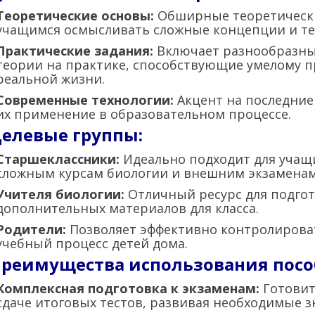
Теоретические основы:
Обширные теоретическ
учащимся осмысливать сложные концепции и т
Практические задания:
Включает разнообразные
теории на практике, способствующие умелому 
реальной жизни.
Современные технологии:
Акцент на последние
их применение в образовательном процессе.
Целевые группы:
Старшеклассники:
Идеально подходит для учащи
сложным курсам биологии и внешним экзаменам
Учителя биологии:
Отличный ресурс для подгот
дополнительных материалов для класса.
Родители:
Позволяет эффективно контролирова
учебный процесс детей дома.
Преимущества использования посо
Комплексная подготовка к экзаменам:
Готовит
сдаче итоговых тестов, развивая необходимые з