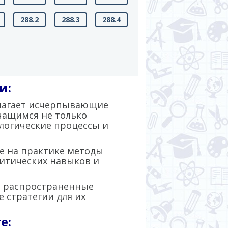
288.2
288.3
288.4
и:
лагает исчерпывающие
чащимся не только
ологические процессы и
 на практике методы
итических навыков и
т распространенные
 стратегии для их
е: