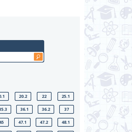
0.1
20.2
22
25.1
35.3
36.1
36.2
37
45
47.1
47.2
48.1