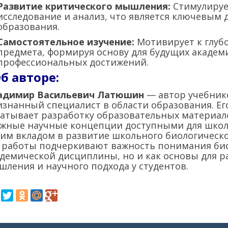
Развитие критического мышления:
Стимулируе
исследование и анализ, что является ключевым 
образования.
Самостоятельное изучение:
Мотивирует к глу
предмета, формируя основу для будущих академ
профессиональных достижений.
Об авторе:
адимир Васильевич Латюшин
— автор учебнико
знанный специалист в области образования. Е
атывает разработку образовательных материал
ожные научные концепции доступными для школ
им вкладом в развитие школьного биологическо
 работы подчеркивают важность понимания био
демической дисциплины, но и как основы для р
ления и научного подхода у студентов.