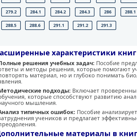
279.2
284.1
284.2
284.3
286
288.1
288.5
288.6
291.1
291.2
291.3
Расширенные характеристики книг
Полные решения учебных задач:
Пособие пред
ответы и методы решения, которые помогают у
повторять материал, но и глубоко понимать би
явления.
Методические подходы:
Включает проверенные
обучения, которые способствуют развитию анал
научного мышления.
Анализ типичных ошибок:
Пособие анализируе
затруднения учеников и предлагает эффективные
преодоления.
Дополнительные материалы в книг