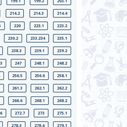
199.1
199.2
203.1
214.2
214.3
214.4
5
220
223.1
223.2
230.2
233.234
235.1
238.3
239.1
239.2
.3
247
248.1
248.2
4
256.5
256.6
258.1
2
261.3
262.1
262.2
5
266.6
268.1
268.2
.6
272.7
273
275.1
278.3
278.4
279.1