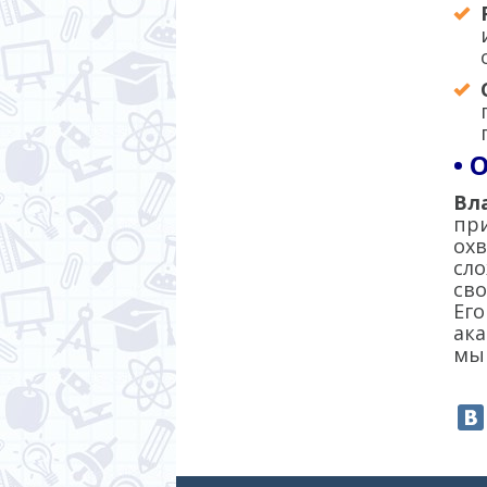
• 
Вл
при
охв
сл
сво
Его
ака
мыш