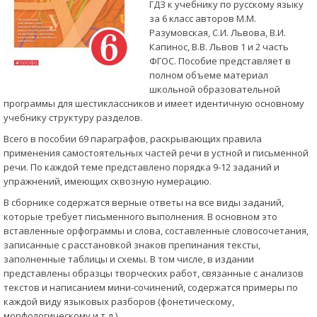
ГДЗ к учебнику по русскому языку
за 6 класс авторов М.М.
Разумовская, С.И. Львова, В.И.
Капинос, В.В. Львов 1 и 2 часть
ФГОС. Пособие представляет в
полном объеме материал
школьной образовательной
программы для шестиклассников и имеет идентичную основному
учебнику структуру разделов.
Всего в пособии 69 параграфов, раскрывающих правила
применения самостоятельных частей речи в устной и письменной
речи. По каждой теме представлено порядка 9-12 заданий и
упражнений, имеющих сквозную нумерацию.
В сборнике содержатся верные ответы на все виды заданий,
которые требует письменного выполнения. В основном это
вставленные орфограммы и слова, составленные словосочетания,
записанные с расстановкой знаков препинания тексты,
заполненные таблицы и схемы. В том числе, в издании
представлены образцы творческих работ, связанные с анализов
текстов и написанием мини-сочинений, содержатся примеры по
каждой виду языковых разборов (фонетическому,
морфологическому и т.д.).