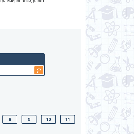
ограммировании, работы с
8
9
10
11