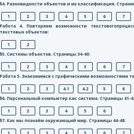
§4. Разновидности объектов и их классификация. Cтраниц
1
2
3
4
5
6
7
Работа 4. Повторяем возможности текстовогопроце
текстовых объектов:
1
2
§5. Системы объектов. Cтраницы 34-40:
1
2
3
4
5
6
7
Работа 5. Знакомимся с графическими возможностями те
1
2
3
4.1
4.2
5
6
§6. Персональный компьютер как система. Cтраницы 41-4
1
2
3
4
5
6
§7. Как мы познаём окружающий мир. Cтраницы 44-48:
1
2
3
4
5
6
7