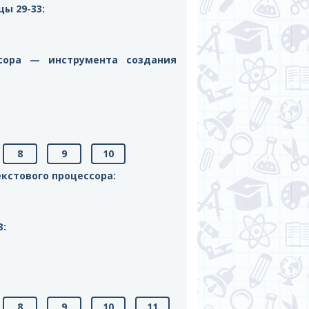
ы 29-33:
ссора — инструмента создания
8
9
10
кстового процессора:
3:
8
9
10
11