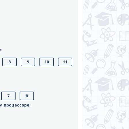
:
8
9
10
11
7
8
м процессоре: