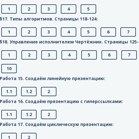
1
2
3
4
5
§17. Типы алгоритмов. Cтраницы 118-124:
1
2
3
4
5
6
7
§18. Управление исполнителем Чертёжник. Cтраницы 125-
1
2
3
4
5
6
7
10
Работа 15. Создаём линейную презентацию:
1.1
1.2
2
Работа 16. Создаём презентацию с гиперссылками:
1.1
1.2
2
Работа 17. Создаём циклическую презентацию:
1
2