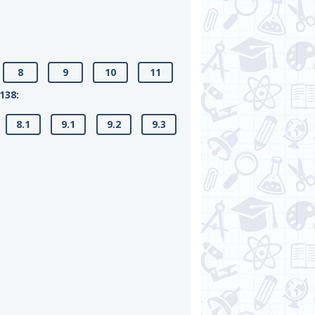
8
9
10
11
138:
8.1
9.1
9.2
9.3