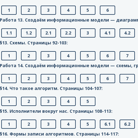
1
2
3
4
5
6
Работа 13. Создаём информационные модели — диаграм
1.1
1.2
2.1
2.2
3
4.1
4.2
§13. Схемы. Cтраницы 92-103:
1
2
3
4
5
6
7
Работа 14. Создаём информационные модели — схемы, г
1
2
3
4
5
6
7
§14. Что такое алгоритм. Cтраницы 104-107:
1
2
3
4
5
§15. Исполнители вокруг нас. Cтраницы 108-113:
1
2
3
4
5
6.1
6.2
§16. Формы записи алгоритмов. Cтраницы 114-117: