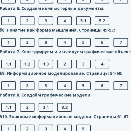
Работа 6. Создаём компьютерные документы:
1
2
3
4
5.1
5.2
§8. Понятие как форма мышления. Cтраницы 49-53:
1
2
3
4
5
6
7
Работа 7. Конструируем и исследуем графические объек
1.1
1.2
1.3
2
3
4
§9. Информационное моделирование. Cтраницы 54-60:
1
2
3
4
5
6
7
Работа 8. Создаём графические модели:
1.1
2
3.1
3.2
§10. Знаковые информационные модели. Cтраницы 61-67:
1
2
3
4
5