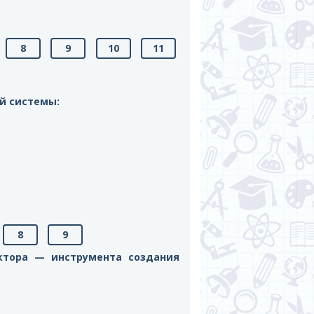
8
9
10
11
й системы:
8
9
ктора — инструмента создания