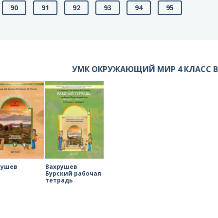
90
91
92
93
94
95
УМК ОКРУЖАЮЩИЙ МИР 4 КЛАСС 
рушев
Вахрушев
Бурский рабочая
тетрадь