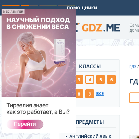
ПОМОЩНИКИ
MEDIASNIPER
Cам
дом
КЛАССЫ
ГДЗ
(current)
2
3
4
5
6
ГД
7
8
9
ВСЕ
ПРЕДМЕТЫ
АНГЛИЙСКИЙ ЯЗЫК