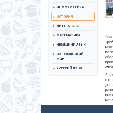
ИНФОРМАТИКА
(CURRENT)
ИСТОРИЯ
ЛИТЕРАТУРА
МАТЕМАТИКА
При 
треб
НЕМЕЦКИЙ ЯЗЫК
може
исто
ОКРУЖАЮЩИЙ
сбор
МИР
прив
спец
РУССКИЙ ЯЗЫК
Реше
отно
допо
разв
выск
мет