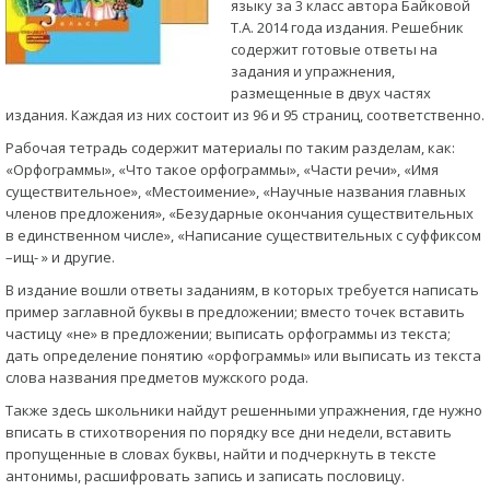
языку за 3 класс автора Байковой
Т.А. 2014 года издания. Решебник
содержит готовые ответы на
задания и упражнения,
размещенные в двух частях
издания. Каждая из них состоит из 96 и 95 страниц, соответственно.
Рабочая тетрадь содержит материалы по таким разделам, как:
«Орфограммы», «Что такое орфограммы», «Части речи», «Имя
существительное», «Местоимение», «Научные названия главных
членов предложения», «Безударные окончания существительных
в единственном числе», «Написание существительных с суффиксом
–ищ- » и другие.
В издание вошли ответы заданиям, в которых требуется написать
пример заглавной буквы в предложении; вместо точек вставить
частицу «не» в предложении; выписать орфограммы из текста;
дать определение понятию «орфограммы» или выписать из текста
слова названия предметов мужского рода.
Также здесь школьники найдут решенными упражнения, где нужно
вписать в стихотворения по порядку все дни недели, вставить
пропущенные в словах буквы, найти и подчеркнуть в тексте
антонимы, расшифровать запись и записать пословицу.