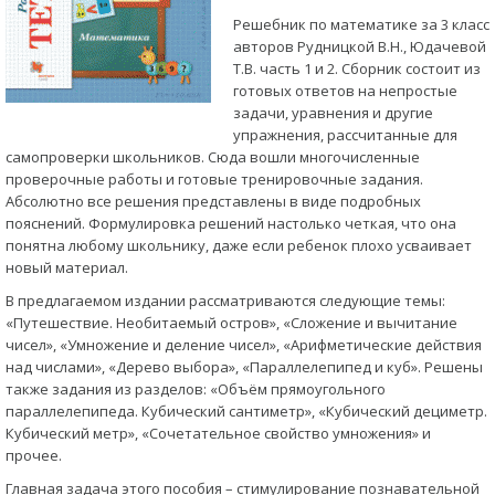
Решебник по математике за 3 класс
авторов Рудницкой В.Н., Юдачевой
Т.В. часть 1 и 2. Сборник состоит из
готовых ответов на непростые
задачи, уравнения и другие
упражнения, рассчитанные для
самопроверки школьников. Сюда вошли многочисленные
проверочные работы и готовые тренировочные задания.
Абсолютно все решения представлены в виде подробных
пояснений. Формулировка решений настолько четкая, что она
понятна любому школьнику, даже если ребенок плохо усваивает
новый материал.
В предлагаемом издании рассматриваются следующие темы:
«Путешествие. Необитаемый остров», «Сложение и вычитание
чисел», «Умножение и деление чисел», «Арифметические действия
над числами», «Дерево выбора», «Параллелепипед и куб». Решены
также задания из разделов: «Объём прямоугольного
параллелепипеда. Кубический сантиметр», «Кубический дециметр.
Кубический метр», «Сочетательное свойство умножения» и
прочее.
Главная задача этого пособия – стимулирование познавательной