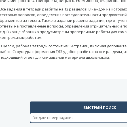
«Витамин роста» О. Григорьева, «Игра» Б. Емельянова, «Нарисованное
Все задания в тетради разбиты на 12 разделов. В каждом из которы
тестовых вопросов, определения последовательности предложений 
фрагментов из текста. Также в издании решены задания, где от уч
ответы на поставленные вопросы, определения отрицательных и по
т.д. В конце сборника предусмотрены проверочные работы для само
контрольным работам.
В целом, рабочая тетрадь состоит из 59 страниц, включая дополнит
работ. Структура оформления ГДЗ удобно разбита на все разделы, 
подходящий ответ для списывания материала школьникам.
БЫСТРЫЙ ПОИСК