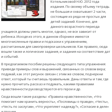
Котельниковой Н.Ю. 2012 года
издания. По своему объему тетрадь
не большая и охватывает 2 части,
состоящие из ряда не простых для
детей заданий. Конечно, для
данного возрастного периода
учащиеся должны уметь многое, однако, не все зависит от
ребенка. Исходя из этого, в данном сборнике имеются
многочисленные правки и подсказки к упражнениям,
рассчитанным для самопроверки школьников. Как правило, сюда
вошли также и логические задания, и задания на соответствие дат
и событий.
В предлагаемом пособии решены следующего типа упражнения:
приведи примеры слов и выражений, связанных со словом вера;
подумай, как этот рисунок связан с этим же словом, подчеркни
ответ, который ты считаешь правильным. Даны ответы и там, где
нужно прочитать рассказ и подумать, какими правилами
нравственности руководствуются его герои и др.
Сюда вошли такие разделы: «Правила нравственности», «Что
помогает нам хранить верность», «Пословицы о правде», «Честь»,
«Честь по заслугам», «Что укрепляет надежду?», «Согласие в деле»
и прочее.