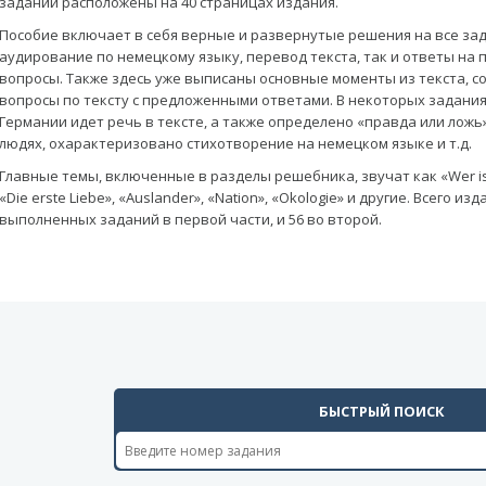
заданий расположены на 40 страницах издания.
Пособие включает в себя верные и развернутые решения на все зад
аудирование по немецкому языку, перевод текста, так и ответы на
вопросы. Также здесь уже выписаны основные моменты из текста, 
вопросы по тексту с предложенными ответами. В некоторых заданиях
Германии идет речь в тексте, а также определено «правда или ложь
людях, охарактеризовано стихотворение на немецком языке и т.д.
Главные темы, включенные в разделы решебника, звучат как «Wer ist d
«Die erste Liebe», «Auslander», «Nation», «Okologie» и другие. Всего 
выполненных заданий в первой части, и 56 во второй.
БЫСТРЫЙ ПОИСК