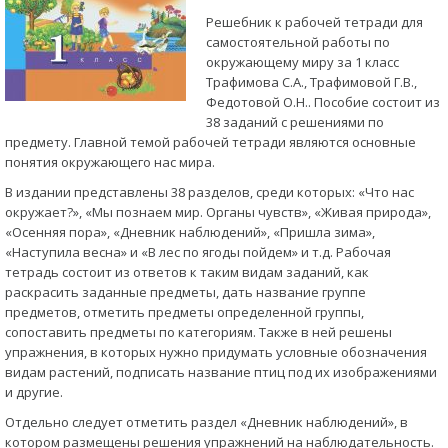
Решебник к рабочей тетради для
самостоятельной работы по
окружающему миру за 1 класс
Трафимова С.А., Трафимовой Г.В.,
Федотовой О.Н.. Пособие состоит из
38 заданий с решениями по
предмету. Главной темой рабочей тетради являются основные
понятия окружающего нас мира.
В издании представлены 38 разделов, среди которых: «Что нас
окружает?», «Мы познаем мир. Органы чувств», «Живая природа»,
«Осенняя пора», «Дневник наблюдений», «Пришла зима»,
«Наступила весна» и «В лес по ягоды пойдем» и т.д. Рабочая
тетрадь состоит из ответов к таким видам заданий, как
раскрасить заданные предметы, дать название группе
предметов, отметить предметы определенной группы,
сопоставить предметы по категориям. Также в ней решены
упражнения, в которых нужно придумать условные обозначения
видам растений, подписать название птиц под их изображениями
и другие.
Отдельно следует отметить раздел «Дневник наблюдений», в
котором размещены решения упражнений на наблюдательность.