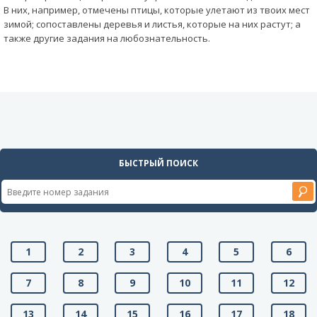
В них, например, отмечены птицы, которые улетают из твоих мест
зимой; сопоставлены деревья и листья, которые на них растут; а
также другие задания на любознательность.
БЫСТРЫЙ ПОИСК
1
2
3
4
5
6
7
8
9
10
11
12
13
14
15
16
17
18