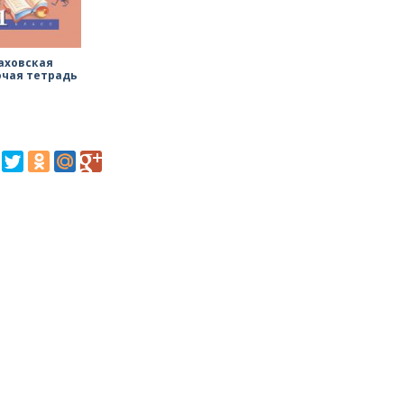
аховская
очая тетрадь