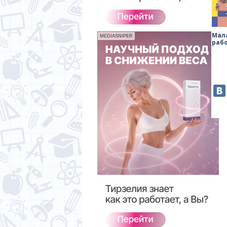
Мал
MEDIASNIPER
раб