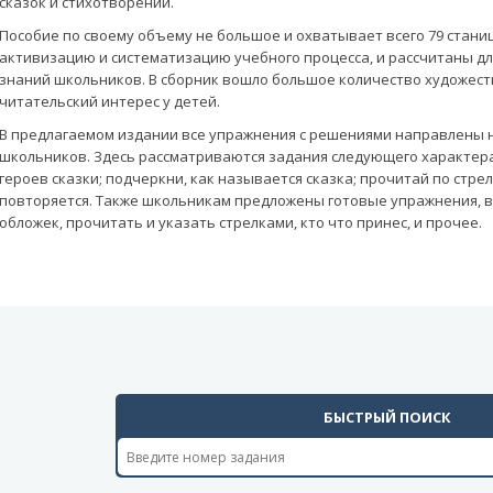
сказок и стихотворений.
Пособие по своему объему не большое и охватывает всего 79 стани
активизацию и систематизацию учебного процесса, и рассчитаны дл
знаний школьников. В сборник вошло большое количество художес
читательский интерес у детей.
В предлагаемом издании все упражнения с решениями направлены 
школьников. Здесь рассматриваются задания следующего характер
героев сказки; подчеркни, как называется сказка; прочитай по стре
повторяется. Также школьникам предложены готовые упражнения, в
обложек, прочитать и указать стрелками, кто что принес, и прочее.
БЫСТРЫЙ ПОИСК